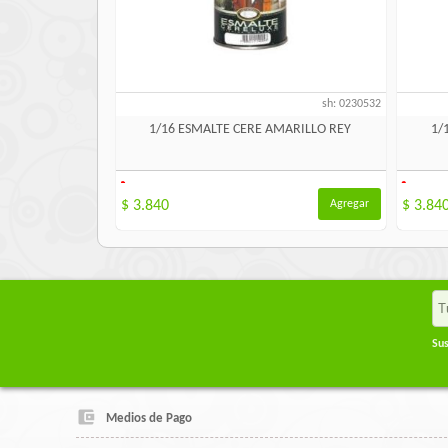
sh: 0230532
1/16 ESMALTE CERE AMARILLO REY
1/
-
-
$ 3.840
Agregar
$ 3.84
Sus
Medios de Pago