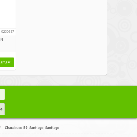
: 0230537
ON
Agregar
me
Chacabuco 59, Santiago, Santiago