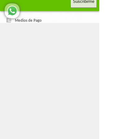
Suscribirme
Medios de Pago
Despachos
Nosotros
+56 2 2565 5130 / +569 9879 9538
Visitar pinturasreal.cl
Encuentra tu sucursal más cercana
Chacabuco 59, Santiago, Santiago
Chacabuco 32, Santiago
10 de julio 50, Santiago
Carrera pinto 1002, Rancagua