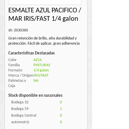
ESMALTE AZUL PACIFICO /
MAR IRIS/FAST 1/4 galon
sh: 2030360
Gran retención de brillo, alta durabilidad y
protección. Fácil de aplicar, gran adherencia
Características Destacadas
Color
AZUL
Familia
PINTURAS
Formato
1/4 galon
Marca / Origen
IRIS/FAST
Palmetas x
NA
Caja
Stock disponible en sucursales
Bodega 32
0
Bodega 59
1
Bodega Central
0
automotriz
0