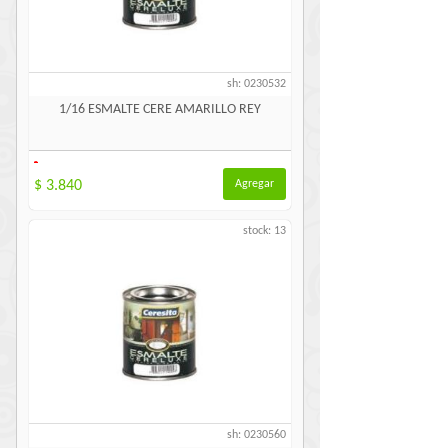
sh: 0230532
1/16 ESMALTE CERE AMARILLO REY
-
$ 3.840
Agregar
stock: 13
sh: 0230560